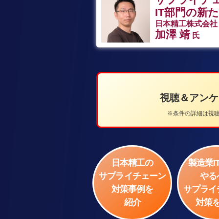
IT部門の新
日本精工株式会社
加澤 靖
氏
視聴＆アン
※条件の詳細は視聴ペ
日本精工の
製造業I
サプライチェーン
やる
対策事例を
サプライ
紹介
対策