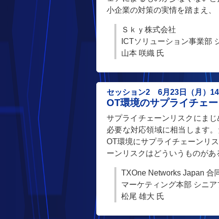
小企業の対策の実情を踏まえ、「SK
Ｓｋｙ株式会社
ICTソリューション事業部
山本 咲織 氏
セッション2 6月23日（月）14:3
OT環境のサプライチェ
サプライチェーンリスクにまじ
必要な対応領域に相当します。
OT環境にサプライチェーンリ
ーンリスクはどういうものがあ
TXOne Networks Japan 
マーケティング本部 シニ
松尾 雄大 氏