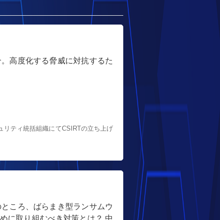
介。高度化する脅威に対抗するた
リティ統括組織にてCSIRTの立ち上げ
のところ、ばらまき型ランサムウ
めに取り組むべき対策とは？ 中