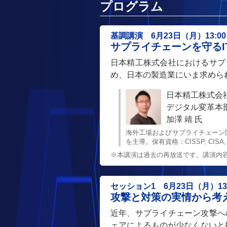
プログラム
基調講演 6月23日（月）13:00～
サプライチェーンを守るI
日本精工株式会社におけるサプ
め、日本の製造業にいま求めら
日本精工株式会
デジタル変革本部
加澤 靖 氏
海外工場およびサプライチェーン関
を主導。保有資格：CISSP, CISA
※本講演は過去の再放送です。講演内容は
セッション1 6月23日（月）13:5
攻撃と対策の実情から考
近年、サプライチェーン攻撃へ
ェアによるものが少なくないと