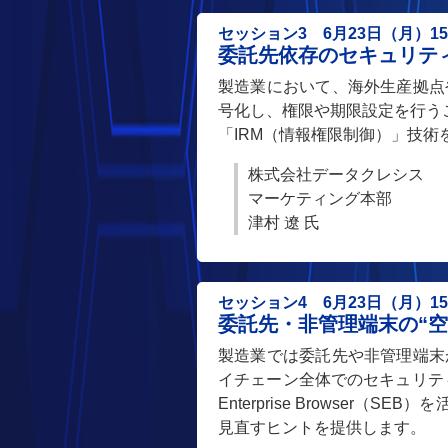
セッション3 6月23日（月）15:1
委託先依存のセキュリテ
製造業において、海外生産拠点
号化し、権限や期限設定を行う
「IRM（情報権限制御）」技
株式会社データクレシス
マーケティング本部
津村 遼 氏
セッション4 6月23日（月）15:5
委託先・非管理端末の“
製造業では委託先や非管理端末
イチェーン全体でのセキュリティ
Enterprise Browse
見直すヒントを提供します。