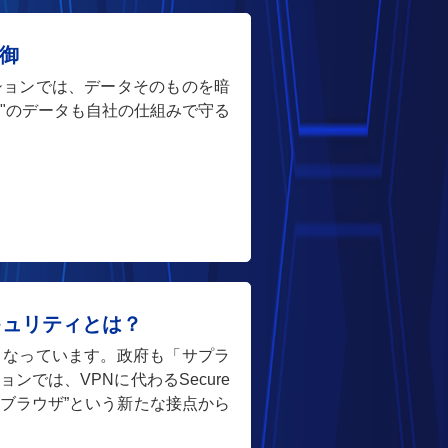
御
ションでは、データそのものを暗
"のデータも自社の仕組みで守る
キュリティとは？
となっています。政府も「サプラ
では、VPNに代わるSecure
域を“ブラウザ”という新たな接点から