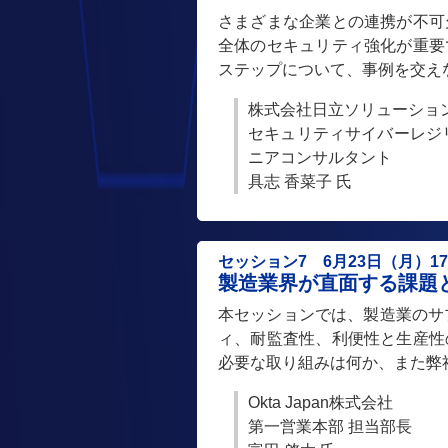
さまざまな企業との連携が不可
全体のセキュリティ強化が重要
ステップについて、事例を交え
株式会社日立ソリューショ
セキュリティサイバーレジ
ニアコンサルタント
具志 香菜子 氏
セッション7 6月23日（月）17:5
製造業界が直面する課題
本セッションでは、製造業のサ
ィ、耐監査性、利便性と生産性
必要な取り組みは何か、また弊
Okta Japan株式会社
第一営業本部 担当部長