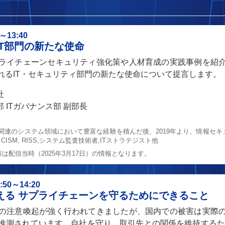
13:40
T部門の新たな使命
ライチェーンセキュリティ強化策や人材育成の実践事例を紹
れるIT・セキュリティ部門の新たな使命について提言します。
社
 ITガバナンス部 副部長
連のシステム領域において豊富な経験を積んだ後、2019年より、情報セキュ
, CISM, RISS,システム監査技術者,ITストラテジスト他
配信当時（2025年3月17日）の情報となります。
0～14:20
える サプライチェーンを守るためにできること
の注意喚起が強く行われてきましたが、国内での被害は実際
推測されています。自社を守り、取引先との関係を維持するた