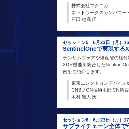
株式会社マクニカ
ネットワークスカンパニー 
石田 穂高 氏
セッション5 6月23日（月）16:3
SentinelOneで実現
ランサムウェアや経産省の格付
XDR機能を統合したSenti
例をご紹介します。
東京エレクトロンデバイス
CNBU CN技術本部 CN
木村 雅人 氏
セッション6 6月23日（月）17:1
サプライチェーン全体で