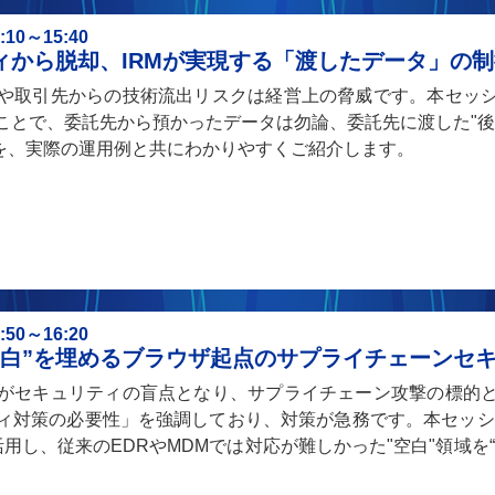
0～15:40
ィから脱却、IRMが実現する「渡したデータ」の制
や取引先からの技術流出リスクは経営上の脅威です。本セッ
ことで、委託先から預かったデータは勿論、委託先に渡した"後
術を、実際の運用例と共にわかりやすくご紹介します。
0～16:20
空白”を埋めるブラウザ起点のサプライチェーンセ
がセキュリティの盲点となり、サプライチェーン攻撃の標的
対策の必要性」を強調しており、対策が急務です。本セッション
r（SEB）を活用し、従来のEDRやMDMでは対応が難しかった"空白"領