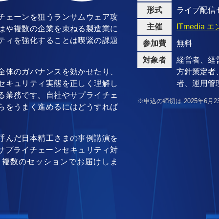
形式
ライブ配信
チェーンを狙うランサムウェア攻
主催
ITmedia
はや複数の企業を束ねる製造業に
ティを強化することは喫緊の課題
参加費
無料
対象者
経営者、経
全体のガバナンスを効かせたり、
方針策定者
セキュリティ実態を正しく理解し
者、運用管理
る業務です。自社やサプライチェ
※申込の締切は 2025年6月2
らをうまく進めるにはどうすれば
呼んだ日本精工さまの事例講演を
がサプライチェーンセキュリティ対
、複数のセッションでお届けしま