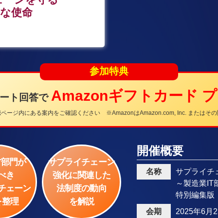
たな使命
参加特典
Amazonギフトカード 
ケート回答で
ージ内にある案内をご確認ください ※AmazonはAmazon.com, Inc. または
開催概要
T部門が
サプライチェーン
名称
サプライチ
べき
強化に関連した
～製造業I
チェーン
法制度の動向
特別編集版
を整理
を解説
会期
2025年6月